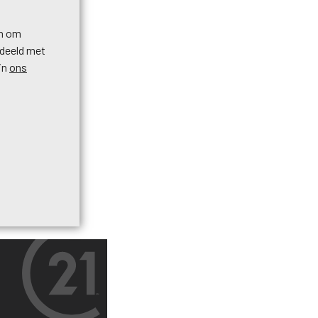
en om
edeeld met
in
ons