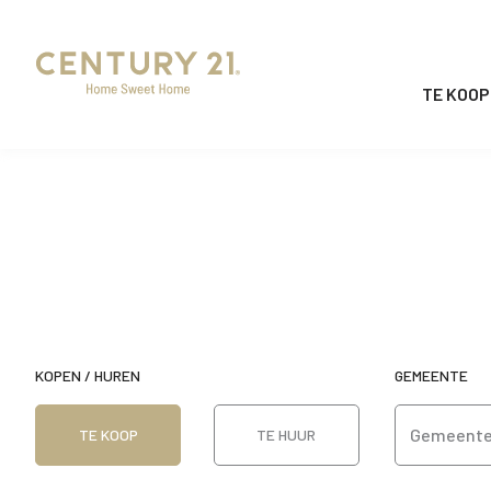
TE KOOP
KOPEN
/
HUREN
GEMEENTE
Gemeent
TE KOOP
TE HUUR