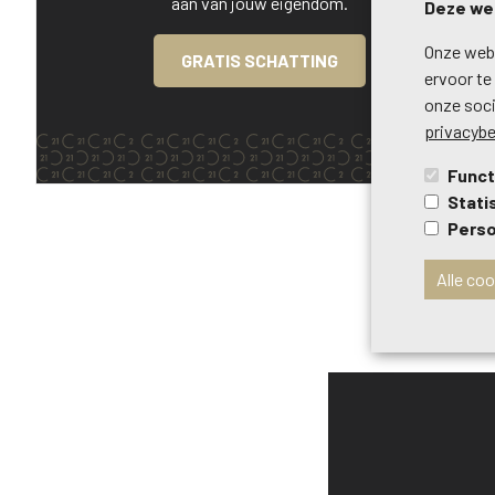
aan van jouw eigendom.
Deze web
Onze webs
GRATIS SCHATTING
ervoor te
onze soci
privacybe
Funct
Stati
Perso
Alle co