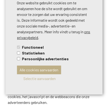
CENTURY 21 Home Sweet Home te beïnvloeden.
Onze website gebruikt cookies om te
analyseren hoe de site wordt gebruikt en om
ervoor te zorgen dat uw ervaring consistent
8. Onze adverteerders
is. Deze informatie wordt ook gedeeld met
Op CENTURY 21 Home Sweet Home adverteren meerdere
onze sociale media-, advertentie- en
partijen, die allemaal hun eigen cookies plaatsen.
analysepartners. Meer info vindt u terug in
ons
privacybeleid
.
Deze adverteerders gebruiken technologie voor hun
advertenties en de links in hun advertenties die direct
Functioneel
door uw browser worden herkend. Ze gebruiken onder
Statistieken
meer automatische herkenning van IP-adressen die
Persoonlijke advertenties
rechtstreeks naar de adverteerder wordt gestuurd.
Alle cookies aanvaarden
Daarnaast worden cookies, javascript en eventueel
Selectie aanvaarden
webbeacons ingezet om te monitoren hoe effectief de
campagnes van deze partijen zijn. CENTURY 21 Home
Sweet Home heeft noch invloed noch controle over de
cookies, het javascript en de webbeacons die onze
adverteerders gebruiken.