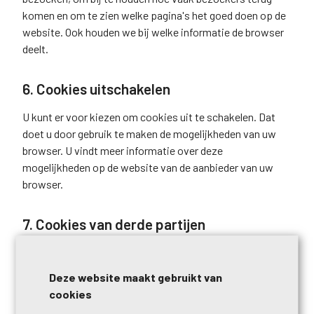
komen en om te zien welke pagina's het goed doen op de
website. Ook houden we bij welke informatie de browser
deelt.
6. Cookies uitschakelen
U kunt er voor kiezen om cookies uit te schakelen. Dat
doet u door gebruik te maken de mogelijkheden van uw
browser. U vindt meer informatie over deze
mogelijkheden op de website van de aanbieder van uw
browser.
7. Cookies van derde partijen
Het is mogelijk dat derde partijen, zoals Google, op onze
website adverteren of dat wij gebruik maken van een
Deze website maakt gebruikt van
andere dienst. Daarvoor plaatsen deze derde partijen in
cookies
sommige gevallen cookies. Deze cookies zijn niet door