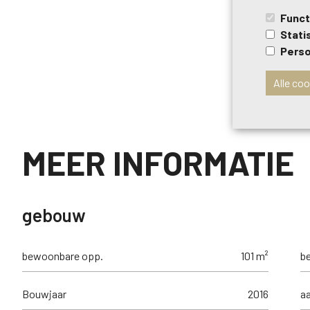
Funct
Stati
Perso
Alle co
MEER INFORMATIE
gebouw
bewoonbare opp.
101 m²
b
Bouwjaar
2016
aa