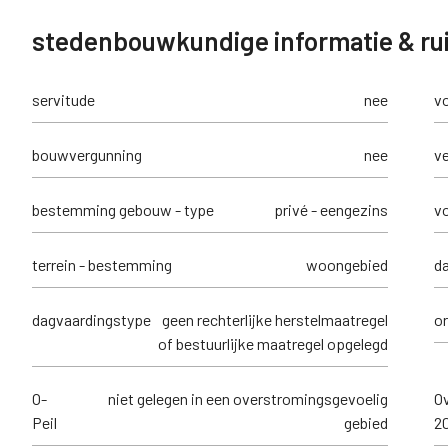
stedenbouwkundige informatie & rui
servitude
nee
v
bouwvergunning
nee
ve
bestemming gebouw - type
privé - eengezins
v
terrein - bestemming
woongebied
d
dagvaardingstype
geen rechterlijke herstelmaatregel
or
of bestuurlijke maatregel opgelegd
O-
niet gelegen in een overstromingsgevoelig
Ov
Peil
gebied
2