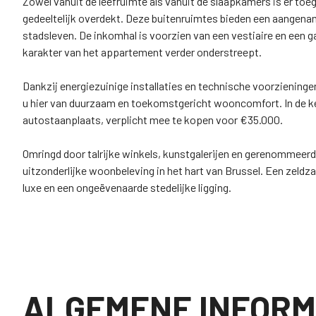
Zowel vanuit de leefruimte als vanuit de slaapkamers is er to
gedeeltelijk overdekt. Deze buitenruimtes bieden een aangename
stadsleven. De inkomhal is voorzien van een vestiaire en een g
karakter van het appartement verder onderstreept.
Dankzij energiezuinige installaties en technische voorziening
u hier van duurzaam en toekomstgericht wooncomfort. In de ke
autostaanplaats, verplicht mee te kopen voor €35.000.
Omringd door talrijke winkels, kunstgalerijen en gerenommeerd
uitzonderlijke woonbeleving in het hart van Brussel. Een zeld
luxe en een ongeëvenaarde stedelijke ligging.
ALGEMENE INFORM