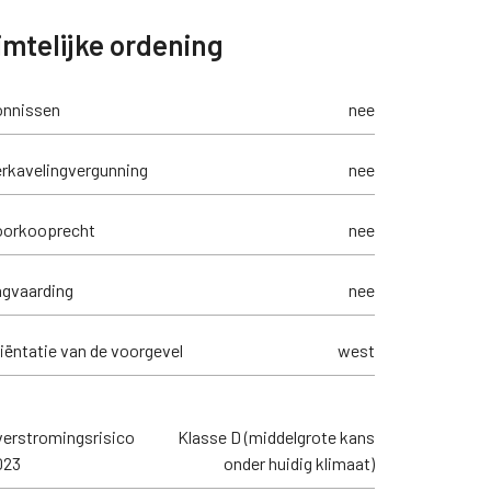
mtelijke ordening
onnissen
nee
rkavelingvergunning
nee
oorkooprecht
nee
agvaarding
nee
iëntatie van de voorgevel
west
erstromingsrisico
Klasse D (middelgrote kans
023
onder huidig klimaat)