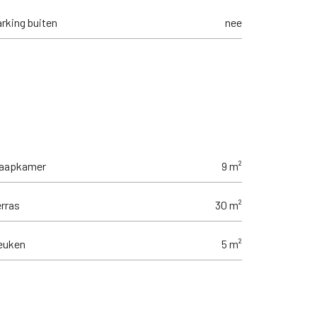
rking buiten
nee
laapkamer
9 m²
rras
30 m²
euken
5 m²