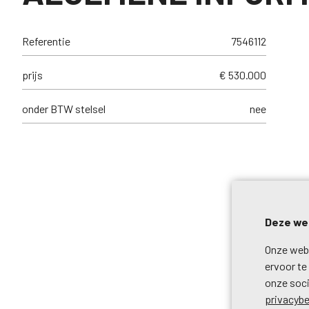
Referentie
7546112
prijs
€ 530.000
onder BTW stelsel
nee
Deze web
Onze webs
ervoor te
onze soci
privacybe