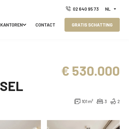
02 640 95 73
NL
KANTOREN
CONTACT
GRATIS SCHATTING
€
530.000
SSEL
101
m²
3
2