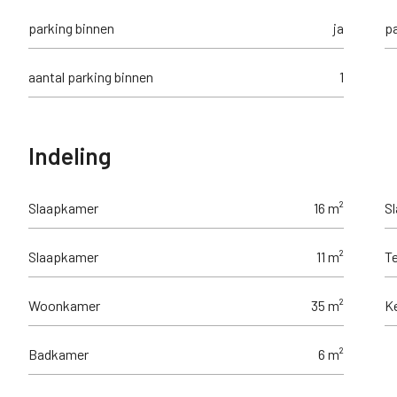
parking binnen
ja
pa
aantal parking binnen
1
Indeling
Slaapkamer
16 m²
S
Slaapkamer
11 m²
Te
Woonkamer
35 m²
K
Badkamer
6 m²