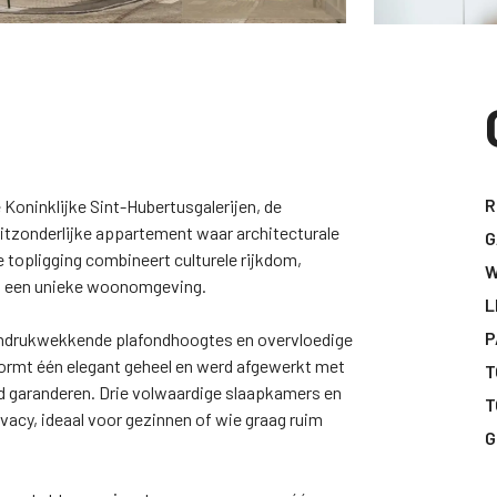
R
Koninklijke Sint-Hubertusgalerijen, de
uitzonderlijke appartement waar architecturale
G
opligging combineert culturele rijkdom,
W
ot een unieke woonomgeving.
L
P
 indrukwekkende plafondhoogtes en overvloedige
vormt één elegant geheel en werd afgewerkt met
T
d garanderen. Drie volwaardige slaapkamers en
T
acy, ideaal voor gezinnen of wie graag ruim
G