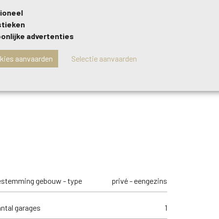
a
ioneel
o
stieken
onlijke advertenties
okies aanvaarden
Selectie aanvaarden
estemming gebouw - type
privé - eengezins
ntal garages
1