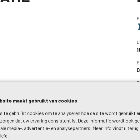
E
C
1
E
0
T
p
site maakt gebruikt van cookies
E
B
ite gebruikt cookies om te analyseren hoe de site wordt gebruikt 
j
 zorgen dat uw ervaring consistent is. Deze informatie wordt ook g
ale media-, advertentie- en analysepartners. Meer info vindt u terug 
T
leid
.
t