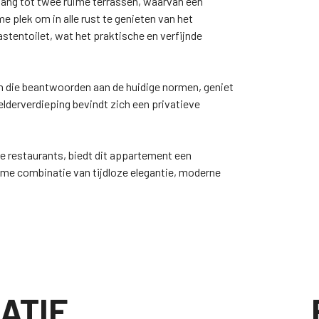
egang tot twee ruime terrassen, waarvan één
 plek om in alle rust te genieten van het
astentoilet, wat het praktische en verfijnde
en die beantwoorden aan de huidige normen, geniet
lderverdieping bevindt zich een privatieve
e restaurants, biedt dit appartement een
zame combinatie van tijdloze elegantie, moderne
ATIE