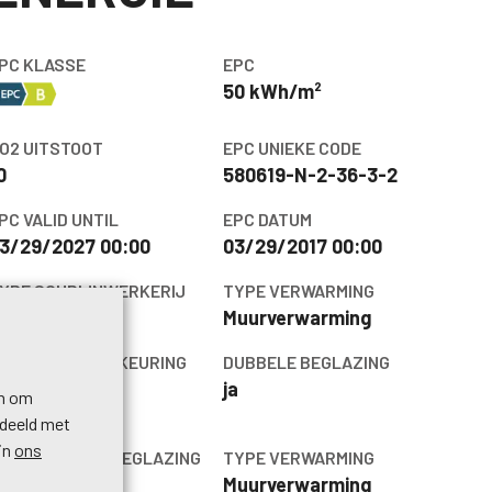
PC KLASSE
EPC
50 kWh/m²
O2 UITSTOOT
EPC UNIEKE CODE
0
580619-N-2-36-3-2
PC VALID UNTIL
EPC DATUM
3/29/2027 00:00
03/29/2017 00:00
YPE SCHRIJNWERKERIJ
TYPE VERWARMING
vc
Muurverwarming
LEKTRICITEITSKEURING
DUBBELE BEGLAZING
ESCHIKBAAR
ja
en om
a, conform
edeeld met
in
ons
YPE DUBBELE BEGLAZING
TYPE VERWARMING
hermische en
Muurverwarming