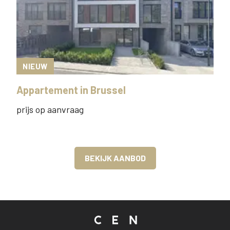
NIEUW
Appartement
in
Brussel
prijs op aanvraag
BEKIJK AANBOD