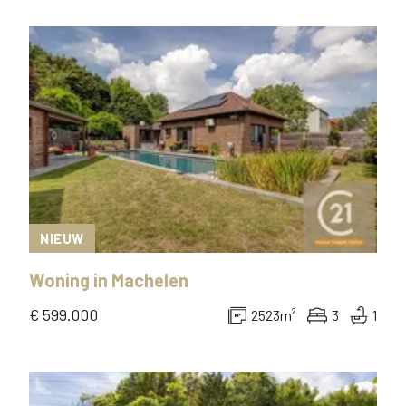
NIEUW
Woning
in
Machelen
€ 599.000
2523
m²
3
1