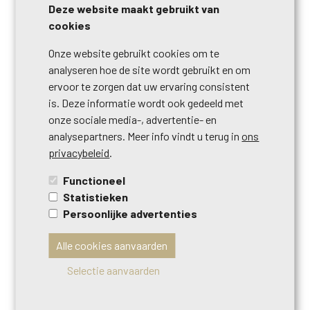
Deze website maakt gebruikt van
bouwvergunning
nee
cookies
Onze website gebruikt cookies om te
verkavelingvergunning
nee
analyseren hoe de site wordt gebruikt en om
ervoor te zorgen dat uw ervaring consistent
bestemming gebouw - type
privé - eengezins
is. Deze informatie wordt ook gedeeld met
onze sociale media-, advertentie- en
voorkooprecht
nee
analysepartners. Meer info vindt u terug in
ons
privacybeleid
.
terrein - bestemming
woongebied
Functioneel
Statistieken
dagvaarding
nee
Persoonlijke advertenties
Alle cookies aanvaarden
dagvaardingstype
geen rechterlijke herstelmaatregel of
bestuurlijke maatregel opgelegd
Selectie aanvaarden
oriëntatie van de voorgevel
zuidoosten