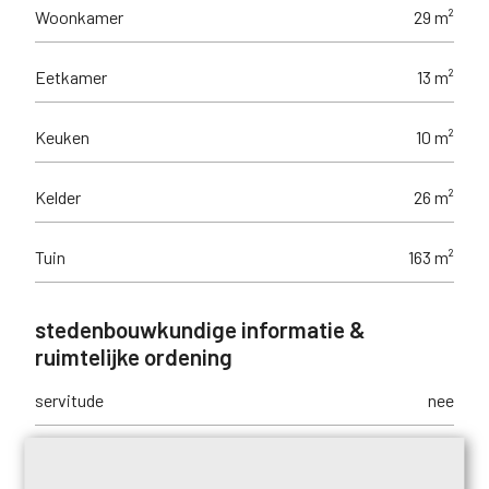
Woonkamer
29 m²
Eetkamer
13 m²
Keuken
10 m²
Kelder
26 m²
Tuin
163 m²
stedenbouwkundige informatie &
ruimtelijke ordening
servitude
nee
vonnissen
nee