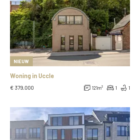
NIEUW
Woning
in
Uccle
€ 379.000
121
m²
1
1