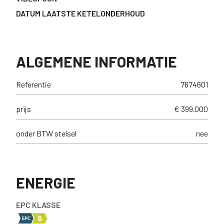
DATUM LAATSTE KETELONDERHOUD
ALGEMENE INFORMATIE
Referentie
7674601
prijs
€ 399.000
onder BTW stelsel
nee
ENERGIE
EPC KLASSE