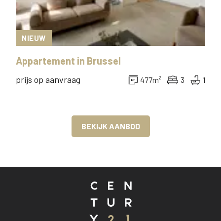
NIEUW
Appartement
in
Brussel
prijs op aanvraag
477
m²
3
1
BEKIJK AANBOD