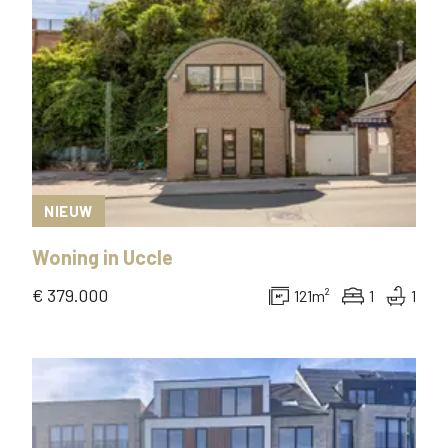
NIEUW
Woning
in
Uccle
€ 379.000
121
m²
1
1