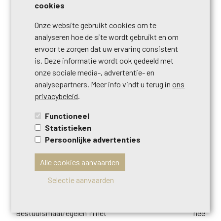
cookies
bouwvergunning
nee
Onze website gebruikt cookies om te
analyseren hoe de site wordt gebruikt en om
verkavelingvergunning
nee
ervoor te zorgen dat uw ervaring consistent
is. Deze informatie wordt ook gedeeld met
bestemming gebouw - type
privé - woning
onze sociale media-, advertentie- en
analysepartners. Meer info vindt u terug in
ons
voorkooprecht
nee
privacybeleid
.
Functioneel
terrein - bestemming
woongebied
Statistieken
Persoonlijke advertenties
dagvaarding
nee
Alle cookies aanvaarden
dagvaardingstype
geen rechterlijke herstelmaatregel of
Selectie aanvaarden
bestuurlijke maatregel opgelegd
Bestuursmaatregelen in het
nee