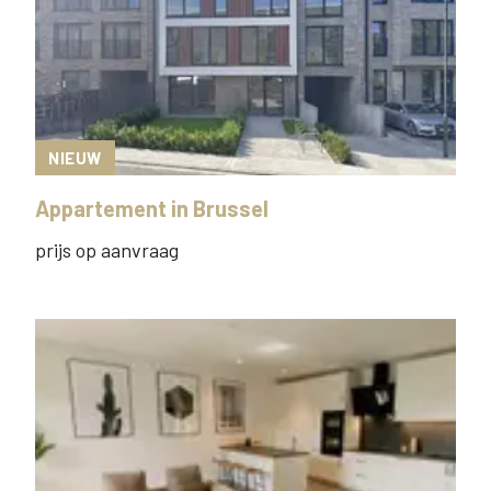
NIEUW
Appartement
in
Brussel
prijs op aanvraag